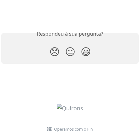
Respondeu à sua pergunta?
😞
😐
😃
Operamos com o Fin