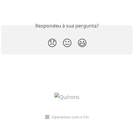
Respondeu à sua pergunta?
😞
😐
😃
Operamos com o Fin