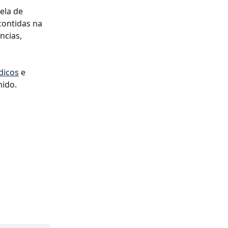
tela de 
contidas na 
ncias, 
dicos
 e 
hido.