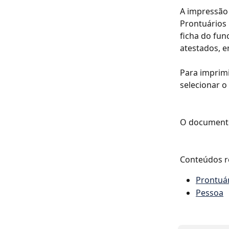
A impressão 
Prontuários 
ficha do fun
atestados, e
Para imprimi
selecionar o
O documento
Conteúdos r
Prontuá
Pessoa