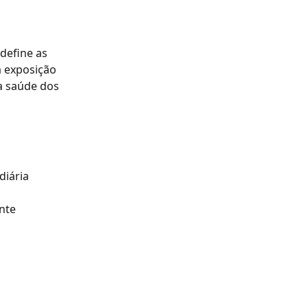
efine as 
à exposição 
 a saúde dos 
diária 
nte 