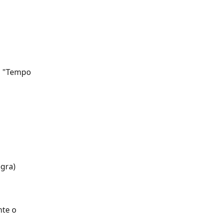
o "Tempo 
egra)
te o 