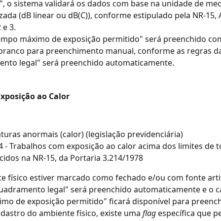
", o sistema validará os dados com base na unidade de med
lizada (dB linear ou dB(C)), conforme estipulado pela NR-15, 
e 3. 
mpo máximo de exposição permitido" será preenchido com
branco para preenchimento manual, conforme as regras da
nto legal" será preenchido automaticamente.
Exposição ao Calor
uras anormais (calor) (legislação previdenciária)
4 - Trabalhos com exposição ao calor acima dos limites de t
cidos na NR-15, da Portaria 3.214/1978
e físico estiver marcado como fechado e/ou com fonte artifi
nquadramento legal" será preenchido automaticamente e o 
mo de exposição permitido" ficará disponível para preenc
adastro do ambiente físico, existe uma 
flag
 específica que p