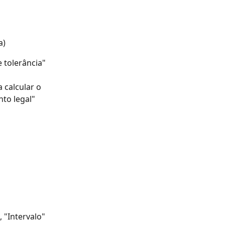
a)
 tolerância" 
 calcular o 
o legal" 
 "Intervalo" 