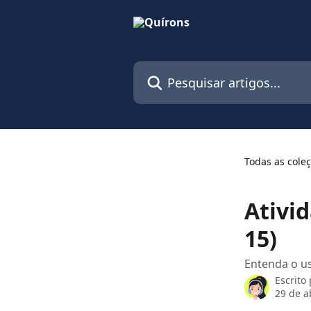
Passar para o conteúdo principal
Pesquisar artigos...
Todas as cole
Ativi
15)
Entenda o u
Escrito
29 de a