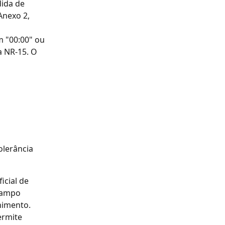
ida de 
Anexo 2, 
 "00:00" ou 
 NR-15. O 
olerância 
cial de 
campo 
himento.
ermite 