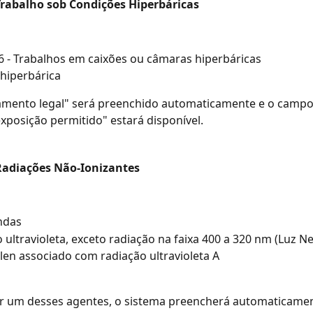
Trabalho sob Condições Hiperbáricas
6 - Trabalhos em caixões ou câmaras hiperbáricas
hiperbárica
mento legal" será preenchido automaticamente e o camp
posição permitido" estará disponível.
Radiações Não-Ionizantes
ndas
 ultravioleta, exceto radiação na faixa 400 a 320 nm (Luz N
en associado com radiação ultravioleta A
ar um desses agentes, o sistema preencherá automaticamen