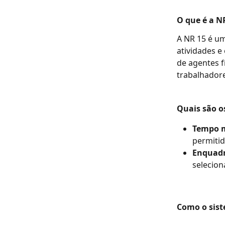
O que é a N
A NR 15 é u
atividades e
de agentes f
trabalhadore
Quais são o
Tempo m
permitid
Enquadr
selecion
Como o sis