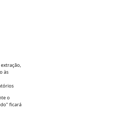
extração, 
o às 
atórios
te o 
o" ficará 