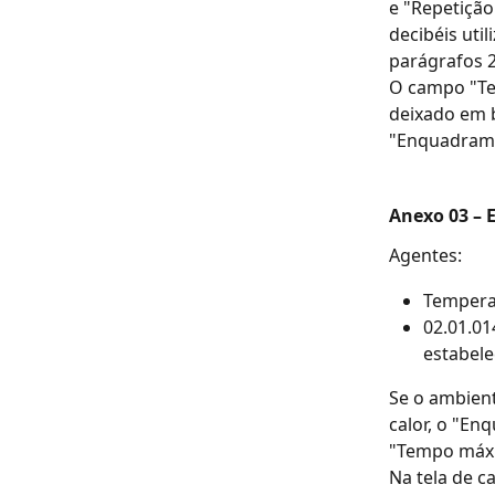
e "Repetição
decibéis uti
parágrafos 2 
O campo "Te
deixado em 
"Enquadrame
Anexo 03 – 
Agentes: 
Temperat
02.01.01
estabele
Se o ambient
calor, o "E
"Tempo máxi
Na tela de c