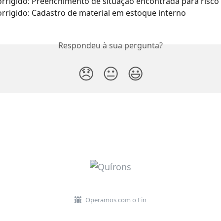
rrigido: Preenchimento de situação encontrada para risc
rrigido: Cadastro de material em estoque interno 
Respondeu à sua pergunta?
😞
😐
😃
Operamos com o Fin