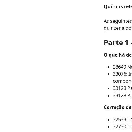
Quírons rel
As seguinte
quinzena do
Parte 1
O que há de
28649 No
33076: I
compon
33128 Pa
33128 Pa
Correção de
32533 Co
32730 Co