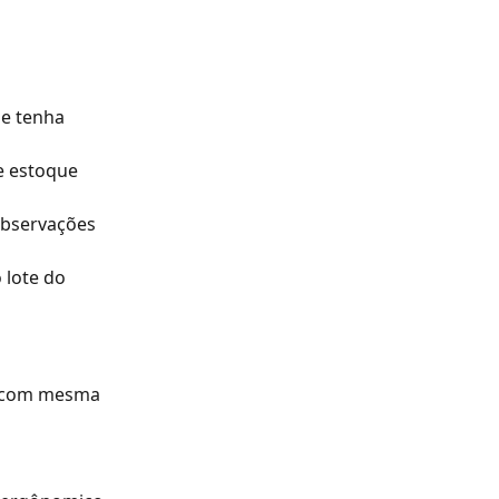
e tenha 
e estoque 
observações 
lote do 
o com mesma 