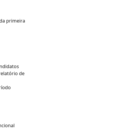
da primeira 
andidatos
relatório de 
ríodo
ncional