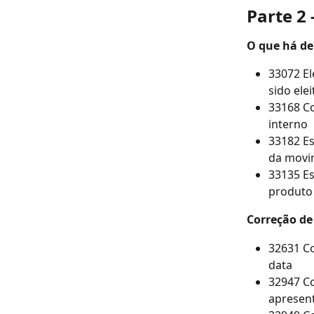
Parte 2
O que há de
33072 El
sido ele
33168 C
interno
33182 Es
da movi
33135 Es
produto 
Correção de
32631 Co
data
32947 Co
apresen