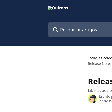
Passar para o conteúdo principal
Pesquisar artigos...
Todas as cole
Release Notes
Relea
Liberações 
Escrito
27 de 