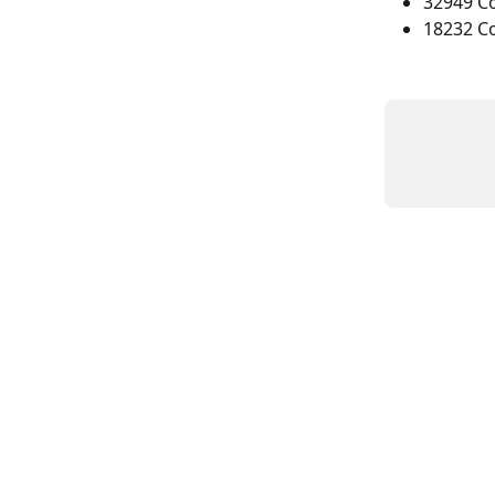
32949 Co
18232 Co