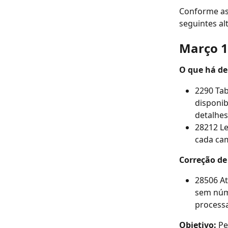
Conforme as
seguintes al
Março 13
O que há de
2290 Tab
disponib
detalhes
28212 L
cada ca
Correção de
28506 A
sem núme
process
Objetivo: 
Pe