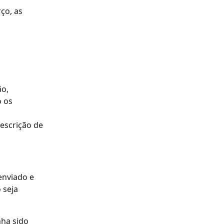
ço, as 
o, 
 os 
scrição de 
enviado e 
seja 
ha sido 