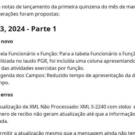
 notas de lançamento da primeira quinzena do mês de mar
terações foram propostas:
, 2024 - Parte 1
 novo
ela Funcionário x Função: Para a tabela Funcionário x Funçã
ilizada no laudo PGR, foi incluída uma coluna apresentando
 das atividades exercidas por função.
egenda dos Campos: Reduzido tempo de apresentação da de
mpo.
 erros
tualização de XML Não Processado: XML S-2240 com 
status 
 
ro de recibo não geram atualização até que a informação 
ada.
rmitir a atualização mesmo que a mensagem ainda não ten