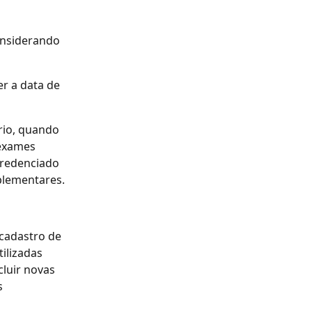
onsiderando 
r a data de 
rio, quando 
 exames 
credenciado 
plementares.
cadastro de 
ilizadas 
cluir novas 
 