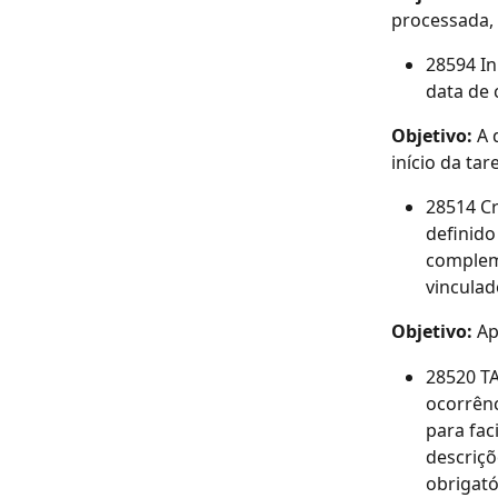
processada,
28594 In
data de 
Objetivo: 
A 
início da ta
28514 Cr
definido
compleme
vincula
Objetivo: 
Ap
28520 TA
ocorrênc
para fac
descriç
obrigató