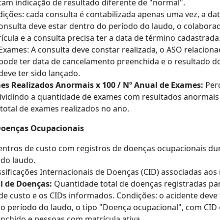
am indicação de resultado diferente de "normal".
ições: cada consulta é contabilizada apenas uma vez, a data
onsulta deve estar dentro do período do laudo, o colaborad
ícula e a consulta precisa ter a data de término cadastrada
Exames: A consulta deve constar realizada, o ASO relaciona
pode ter data de cancelamento preenchida e o resultado d
deve ter sido lançado.
es Realizados Anormais x 100 / Nº Anual de Exames:
 Per
ividindo a quantidade de exames com resultados anormais 
otal de exames realizados no ano.
Doenças Ocupacionais
entros de custo com registros de doenças ocupacionais dur
 do laudo.
ssificações Internacionais de Doenças (CID) associadas aos 
l de Doenças:
 Quantidade total de doenças registradas par
de custo e os CIDs informados. Condições: o acidente deve t
o período do laudo, o tipo "Doença ocupacional", com CID
nchido e pessoas com matrícula ativa.