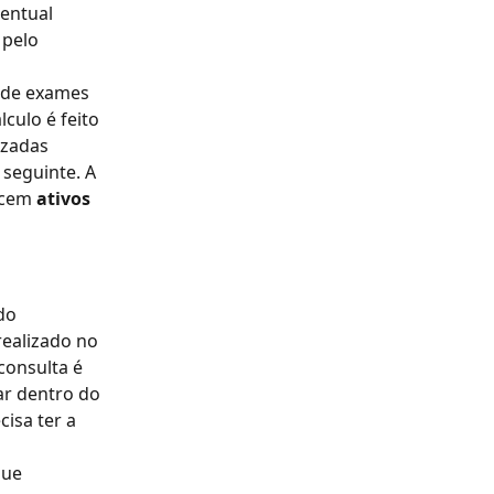
entual 
pelo 
 de exames 
culo é feito 
izadas 
seguinte. A 
cem 
ativos
do
ealizado no 
onsulta é 
ar dentro do 
isa ter a 
ue 