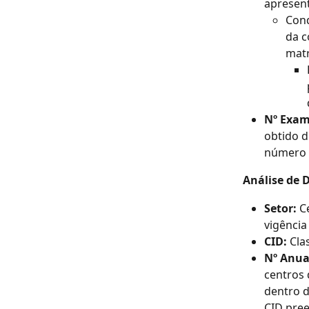
apresent
Cond
da c
matr
Nº Exam
obtido d
número t
Análise de 
Setor:
 C
vigência
CID:
 Cla
Nº Anua
centros 
dentro d
CID pree