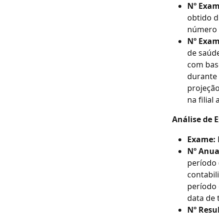
Nº Exam
obtido d
número t
Nº Exam
de saúde
com bas
durante 
projeçã
na filial
Análise de 
Exame: 
Nº Anua
período 
contabil
período 
data de 
Nº Resu