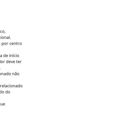
co, 
ional.
 por centro 
 de início 
or deve ter 
.
ionado não 
relacionado 
do do 
ue 