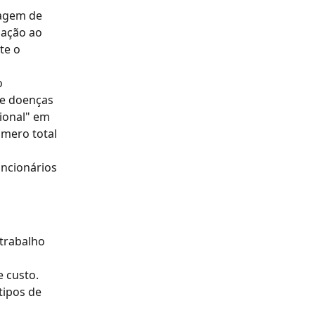
tagem de 
lação ao 
te o 
o
de doenças 
ional" em 
úmero total 
uncionários 
trabalho 
e custo.
tipos de 