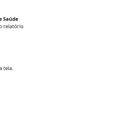
e Saúde 
o relatório 
 tela.