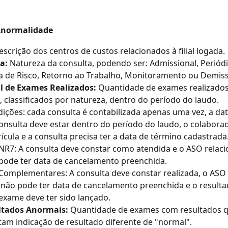
Anormalidade
escrição dos centros de custos relacionados à filial logada.
a:
 Natureza da consulta, podendo ser: Admissional, Periódi
 de Risco, Retorno ao Trabalho, Monitoramento ou Demiss
l de Exames Realizados:
 Quantidade de exames realizados
, classificados por natureza, dentro do período do laudo. 
ições: cada consulta é contabilizada apenas uma vez, a data
onsulta deve estar dentro do período do laudo, o colaborad
ícula e a consulta precisa ter a data de término cadastrada
NR7: A consulta deve constar como atendida e o ASO relac
pode ter data de cancelamento preenchida.
Complementares: A consulta deve constar realizada, o ASO 
 não pode ter data de cancelamento preenchida e o resulta
exame deve ter sido lançado.
ltados Anormais:
 Quantidade de exames com resultados q
am indicação de resultado diferente de "normal".