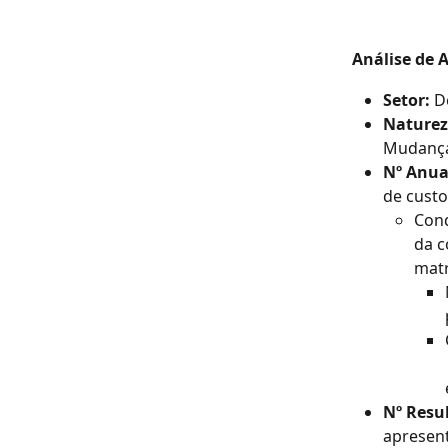
Análise de 
Setor:
 D
Naturez
Mudança
Nº Anua
de custo
Cond
da c
matr
Nº Resu
apresent