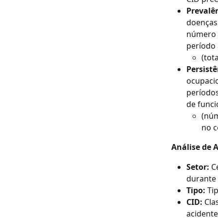
Prevalê
doenças 
número t
período 
(tot
Persistê
ocupacio
períodos
de funci
(núm
no c
Análise de 
Setor:
 C
durante 
Tipo:
 Ti
CID:
 Cla
acidente