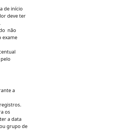
 de início 
or deve ter 
.
do  não 
o exame 
centual 
pelo 
ante a 
registros.
a os 
er a data 
 ou grupo de 