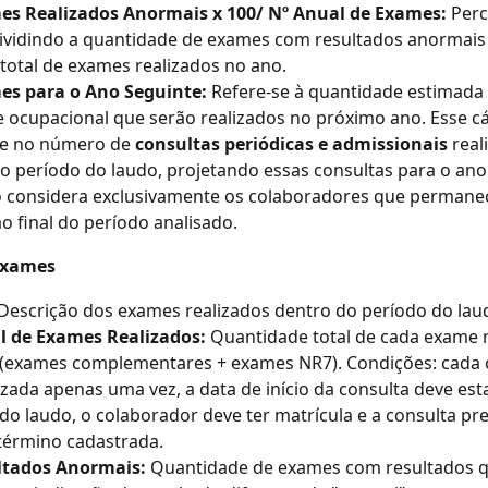
es Realizados Anormais x 100/ Nº Anual de Exames:
 Perc
ividindo a quantidade de exames com resultados anormais 
otal de exames realizados no ano.
es para o Ano Seguinte:
 Refere-se à quantidade estimada
 ocupacional que serão realizados no próximo ano. Esse cál
e no número de 
consultas periódicas e admissionais
 real
o período do laudo, projetando essas consultas para o ano 
o considera exclusivamente os colaboradores que permane
 ao final do período analisado.
Exames
Descrição dos exames realizados dentro do período do lau
l de Exames Realizados:
 Quantidade total de cada exame r
(exames complementares + exames NR7). Condições: cada c
izada apenas uma vez, a data de início da consulta deve est
do laudo, o colaborador deve ter matrícula e a consulta prec
término cadastrada.
ltados Anormais:
 Quantidade de exames com resultados q