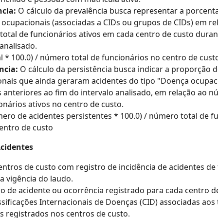
ncia:
 O cálculo da prevalência busca representar a porcen
ocupacionais (associadas a CIDs ou grupos de CIDs) em re
otal de funcionários ativos em cada centro de custo duran
analisado.
al * 100.0) / número total de funcionários no centro de cust
ncia:
 O cálculo da persistência busca indicar a proporção 
nais que ainda geraram acidentes do tipo "Doença ocupac
 anteriores ao fim do intervalo analisado, em relação ao n
onários ativos no centro de custo. 
ero de acidentes persistentes * 100.0) / número total de f
entro de custo
Acidentes
entros de custo com registro de incidência de acidentes de 
a vigência do laudo.
po de acidente ou ocorrência registrado para cada centro d
ssificações Internacionais de Doenças (CID) associadas aos 
s registrados nos centros de custo.