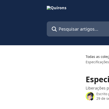
Passar para o conteúdo principal
Pesquisar artigos...
Todas as cole
Especificaçõe
Espec
Liberações 
Escrito
29 de s