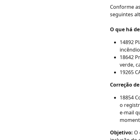
Conforme as
seguintes al
O que há de
14892 Pl
incêndio
18642 Pr
verde, c
19265 CA
Correção de
18854 Co
o regist
e-mail q
momento
Objetivo: 
O 
inclusão do 