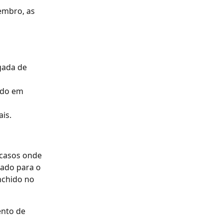
embro, as 
gada de 
ndo em 
ais.
 casos onde 
iado para o 
nchido no 
nto de 