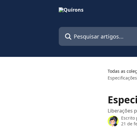
Passar para o conteúdo principal
Pesquisar artigos...
Todas as cole
Especificaçõe
Espec
Liberações p
Escrito
21 de f