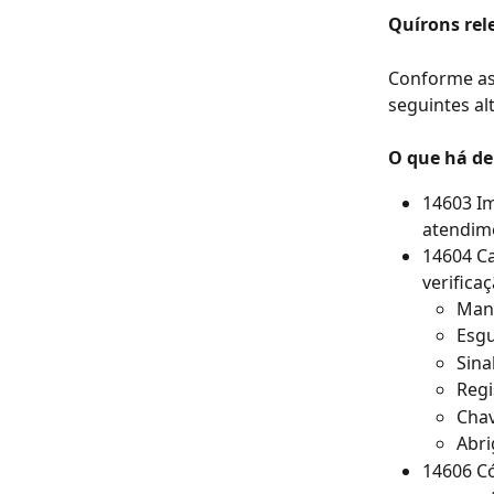
Quírons rel
Conforme as
seguintes al
O que há de
14603 Im
atendim
14604 Ca
verifica
Man
Esgu
Sina
Regi
Chav
Abri
14606 Có