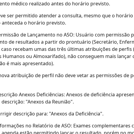
nto médico realizado antes do horário previsto.
ve ser permitido atender a consulta, mesmo que o horário
anteceda o horário previsto.
ermissão de Lançamento no ASO: Usuário com permissão p
to de resultados a partir do prontuário (Secretário, Enfer
 caso recebam umas das três últimas atribuições de perfis (
s Humanos ou Almoxarifado), não conseguem mais lançar o
ão é mais apresentado).
nova atribuição de perfil não deve vetar as permissões de pe
scrição Anexos Deficiências: Anexos de deficiência aprese
 descrição: "Anexos da Reunião".
rrigir descrição para: "Anexos da Deficiência".
nformações no Relatório de ASO: Exames complementares cr
a agenda estão permitindo lançar o resultado, porém no m