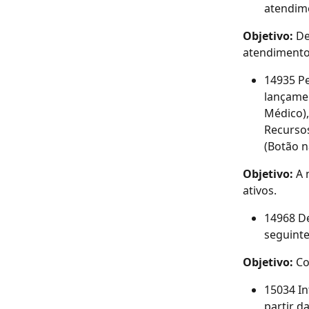
atendime
Objetivo: 
De
atendimento 
14935 P
lançamen
Médico),
Recurso
(Botão n
Objetivo: 
A 
ativos.
14968 De
seguinte
Objetivo: 
Co
15034 I
partir d