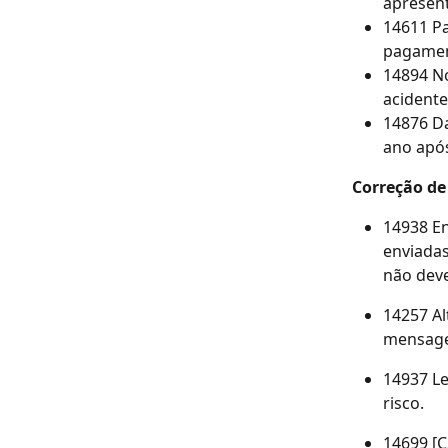
apresen
14611 Pa
pagament
14894 N
acidente
14876 Da
ano após 
Correção de
14938 En
enviadas
não deve
14257 Al
mensage
14937 Le
risco.
14699 [