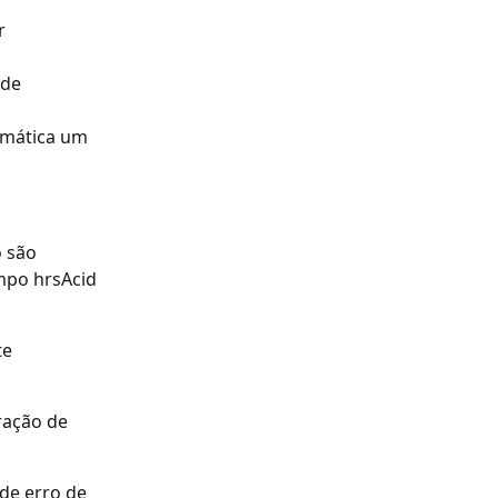
r 
 de 
omática um 
 são 
mpo hrsAcid 
e 
ração de 
de erro de 