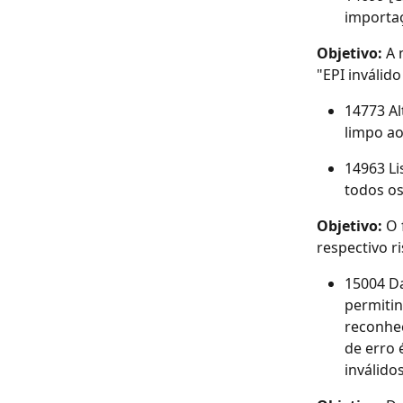
importa
Objetivo: 
A 
"EPI inválido 
14773 A
limpo ao
14963 Li
todos os
Objetivo: 
O 
respectivo ri
15004 Da
permitin
reconhec
de erro 
inválidos