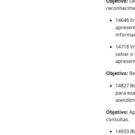
Objetivo: 
De
reconhecime
14646 En
apresent
informa
14718 Vi
salvar o
apresent
Objetivo: 
Re
14827 B
para ex
atendim
Objetivo: 
Ap
consultas.
14933 B