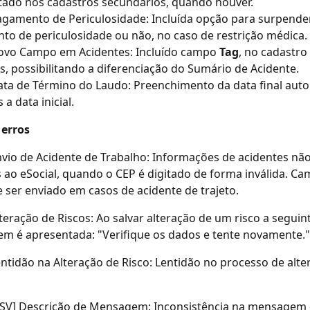
tado nos cadastros secundários, quando houver.
gamento de Periculosidade: Incluída opção para surpende
o de periculosidade ou não, no caso de restrição médica.
ovo Campo em Acidentes: Incluído campo 
Tag
, no cadastro
s, possibilitando a diferenciação do Sumário de Acidente.
ta de Término do Laudo: Preenchimento da data final aut
a data inicial.
 erros
vio de Acidente de Trabalho: Informações de acidentes não
 ao eSocial, quando o CEP é digitado de forma inválida. Ca
 ser enviado em casos de acidente de trajeto.
teração de Riscos: Ao salvar alteração de um risco a seguint
m é apresentada: "Verifique os dados e tente novamente."
ntidão na Alteração de Risco: Lentidão no processo de alte
CSV] Descrição de Mensagem: Inconsistência na mensagem 