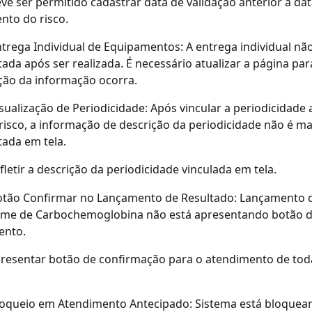
ve ser permitido cadastrar data de validação anterior a dat
nto do risco.
trega Individual de Equipamentos: A entrega individual nã
ada após ser realizada. É necessário atualizar a página par
ção da informação ocorra.
sualização de Periodicidade: Após vincular a periodicidade
 risco, a informação de descrição da periodicidade não é ma
ada em tela.
fletir a descrição da periodicidade vinculada em tela.
otão Confirmar no Lançamento de Resultado: Lançamento d
ame de Carbochemoglobina não está apresentando botão d
ento.
resentar botão de confirmação para o atendimento de toda
loqueio em Atendimento Antecipado: Sistema está bloquea