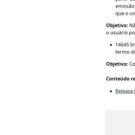
emissão
que o us
Objetivo: 
Nã
o usuário po
14645 Im
termo de
Objetivo: 
Co
Conteúdo re
Release 