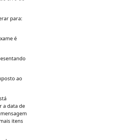
erar para: 
exame é 
presentando 
xposto ao 
stá 
 a data de 
te mensagem 
mais itens 