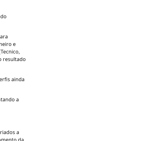
 do 
ara 
meiro e 
Tecnico, 
 resultado 
rfis ainda 
ntando a 
iados a 
omento da 