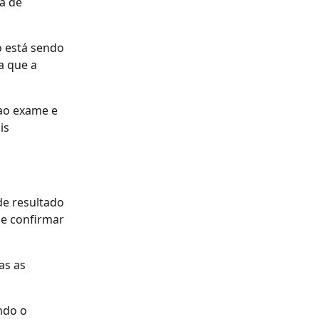
a de 
o está sendo 
a que a 
 ao exame e 
is 
e resultado 
e confirmar 
s as 
ndo o 