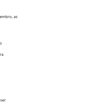
embro, as 
o 
ra 
ser 