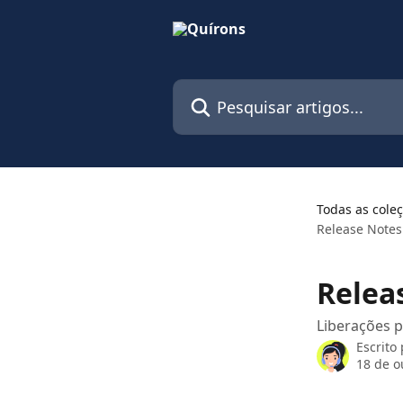
Passar para o conteúdo principal
Pesquisar artigos...
Todas as cole
Release Notes
Relea
Liberações p
Escrito
18 de o