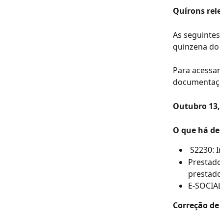
Quírons rel
As seguinte
quinzena do
Para acessar
documentaç
Outubro 13,
O que há de
 S2230: 
Prestado
prestado
E-SOCIAL
Correção de