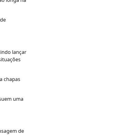
ão longa na 
de 
indo lançar 
ituações 
a chapas 
ssuem uma 
nsagem de 