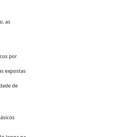
, as 
cos por 
as expostas 
idade de 
ásicos 