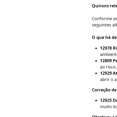
Quírons rel
Conforme as 
seguintes al
O que há de
12978 Ri
ambiente
12809 Pe
ao risco.
12929 At
abrir o 
Correção de
12925 De
muito lo