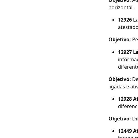
Objetivo: 
Ad
horizontal. 
12926 L
atestad
Objetivo: 
Pe
12927 L
informaç
diferente
Objetivo: 
De
ligadas e ati
12928 A
diferenc
Objetivo: 
Di
12449 A