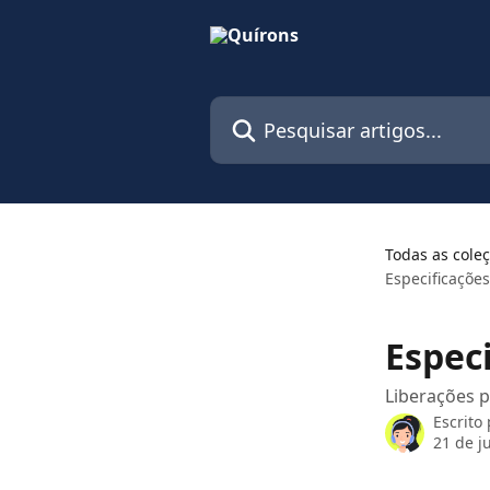
Passar para o conteúdo principal
Pesquisar artigos...
Todas as cole
Especificaçõe
Espec
Liberações p
Escrito
21 de j