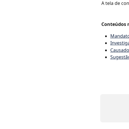
A tela de co
Conteúdos r
Mandat
Investig
Causado
Sugestã