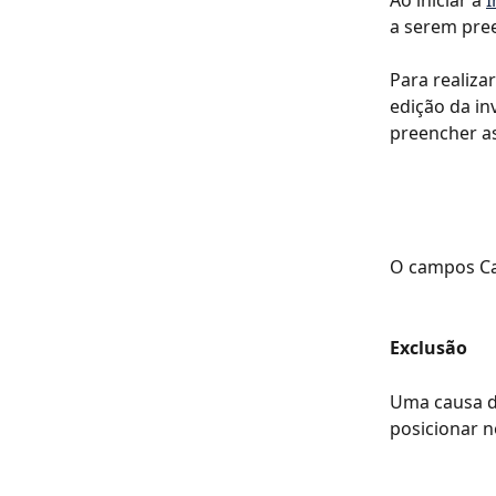
Ao iniciar a 
I
a serem pree
Para realiza
edição da in
preencher a
O campos Cau
Exclusão
Uma causa de
posicionar no