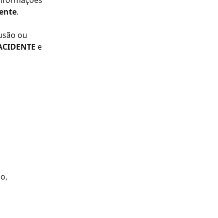
informações 
ente
.
lusão ou 
ACIDENTE 
e 
o, 