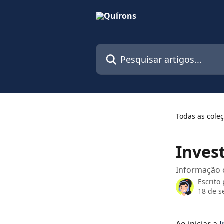
Passar para o conteúdo principal
Pesquisar artigos...
Todas as cole
Inves
Informação 
Escrito
18 de s