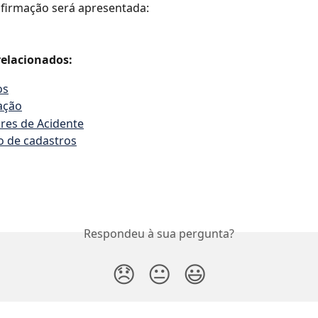
nfirmação será apresentada:
elacionados:
os
ação
res de Acidente
o de cadastros
Respondeu à sua pergunta?
😞
😐
😃