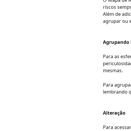
O Mapa de Ri
riscos sempr
Além de adic
agrupar ou ex
Agrupando 
Para as esf
periculosida
mesmas. 
Para agrupar
lembrando q
Alteração
Para acessar