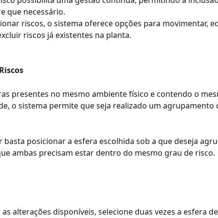
sco possibilita uma gestão contínua, permitindo a inclusã
e que necessário.
ionar riscos, o sistema oferece opções para movimentar, edi
cluir riscos já existentes na planta.
Riscos
eras presentes no mesmo ambiente físico e contendo o mes
de, o sistema permite que seja realizado um agrupamento 
 basta posicionar a esfera escolhida sob a que deseja agrup
ue ambas precisam estar dentro do mesmo grau de risco.
 as alterações disponíveis, selecione duas vezes a esfera de