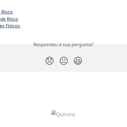
 Risco
de Risco
s Físicos 
Respondeu à sua pergunta?
😞
😐
😃