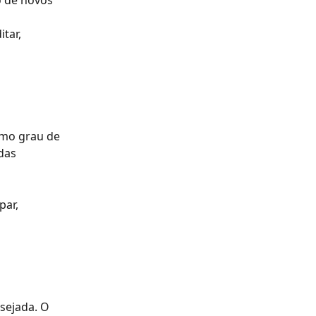
o de novos 
tar, 
mo grau de 
das 
ar, 
sejada. O 