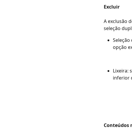
Excluir
A exclusão d
seleção dupla
Seleção 
opção ex
Lixeira:
inferior 
Conteúdos r