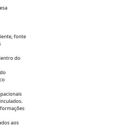
esa 
ente, fonte 
 
dentro do 
ndo 
co 
pacionais 
inculados.
informações 
ados aos 