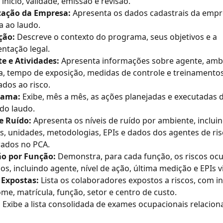
 início, validade, emissão e revisão.
cação da Empresa: 
Apresenta os dados cadastrais da empr
a ao laudo.
ção: 
Descreve o contexto do programa, seus objetivos e a 
ntação legal.
e e Atividades: 
Apresenta informações sobre agente, ambi
, tempo de exposição, medidas de controle e treinamentos
ados ao risco.
ama: 
Exibe, mês a mês, as ações planejadas e executadas 
do laudo.
e Ruído: 
Apresenta os níveis de ruído por ambiente, inclui
, unidades, metodologias, EPIs e dados dos agentes de ris
rados no PCA.
ão por Função: 
Demonstra, para cada função, os riscos ocu
os, incluindo agente, nível de ação, última medição e EPIs v
 Expostas: 
Lista os colaboradores expostos a riscos, com 
e, matrícula, função, setor e centro de custo.
 
Exibe a lista consolidada de exames ocupacionais relacion