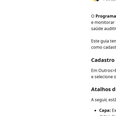
O 
Programa 
e monitorar 
saúde auditi
Este guia te
como cadastr
Cadastro 
Em Outros>E
e selecione o
Atalhos d
A seguir, est
Capa: 
E