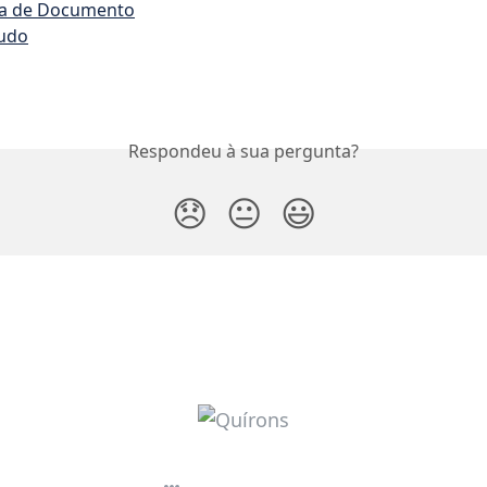
ra de Documento
udo
Respondeu à sua pergunta?
😞
😐
😃