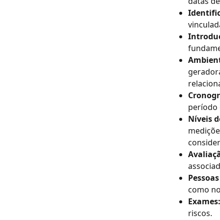
datas de
Identifi
vinculad
Introdu
fundame
Ambient
geradora
relacion
Cronogr
período 
Níveis d
medições
conside
Avaliaç
associad
Pessoas
como nom
Exames:
riscos.