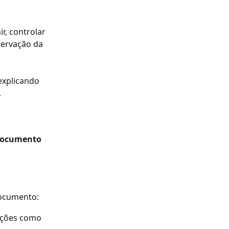
r, controlar 
servação da 
explicando 
.
Documento
documento:
ações como 