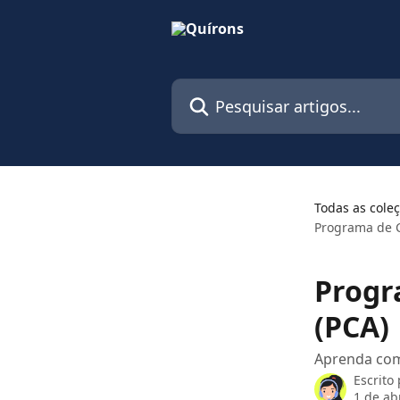
Passar para o conteúdo principal
Pesquisar artigos...
Todas as cole
Programa de C
Progr
(PCA)
Aprenda com
Escrito
1 de ab