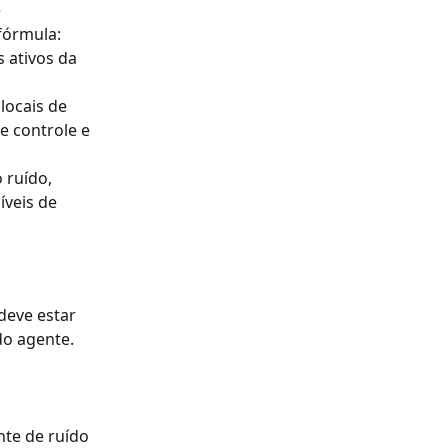
 
fórmula:
 ativos da 
locais de 
e controle e 
 ruído, 
veis de 
deve estar 
do agente.
te de ruído 