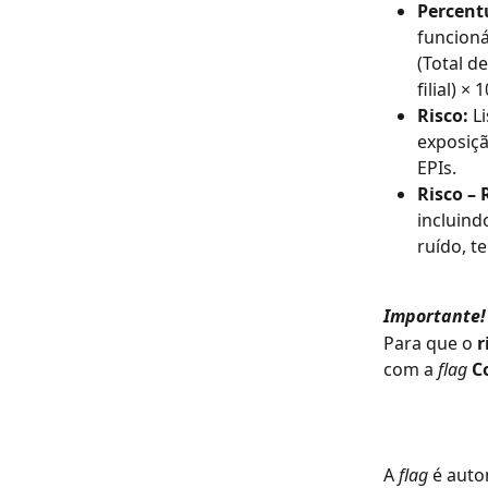
Percent
funcioná
(Total d
filial) × 
Risco: 
L
exposiçã
EPIs.
Risco – 
incluind
ruído, t
Importante!
Para que o 
r
com a 
flag
C
A 
flag
 é aut