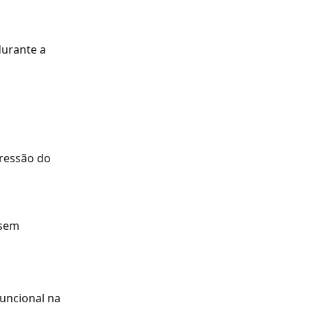
urante a 
ressão do 
sem 
funcional na 