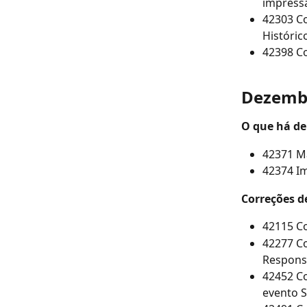
impress
42303 Co
Históric
42398 Co
Dezembr
O que há de
42371 M
42374 I
Correções d
42115 Co
42277 Co
Respons
42452 C
evento 