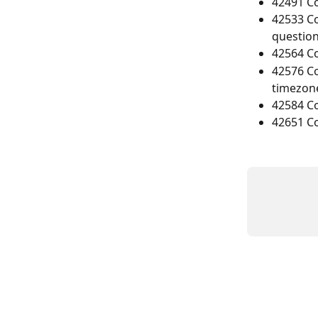
42491 Co
42533 Co
question
42564 Co
42576 Co
timezone 
42584 Co
42651 Co