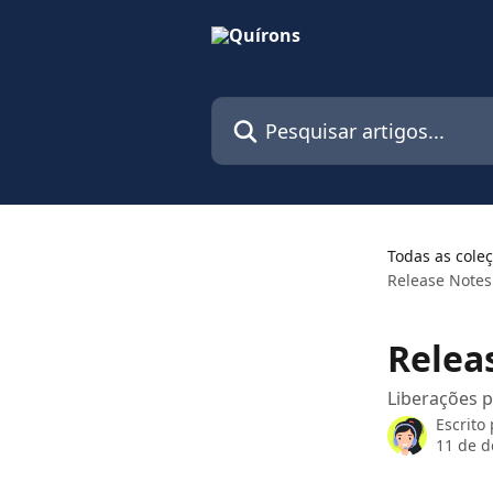
Passar para o conteúdo principal
Pesquisar artigos...
Todas as cole
Release Notes
Relea
Liberações 
Escrito
11 de 