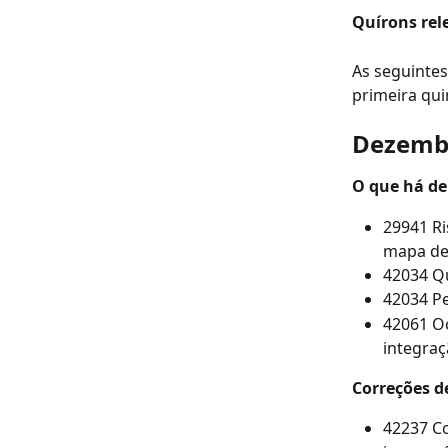
Quírons rel
As seguinte
primeira qu
Dezembr
O que há de
29941 Ri
mapa de
42034 Qu
42034 Pe
42061 O
integra
Correções d
42237 Co