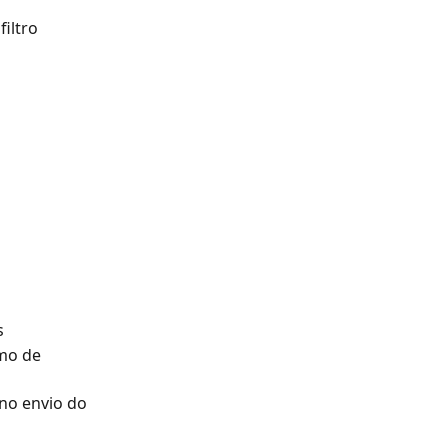
iltro 
s
mo de 
no envio do 