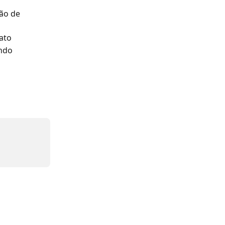
ão de 
ato
ndo 